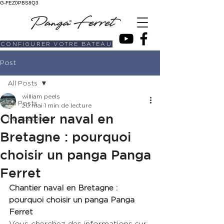
G-FEZ0PBS8Q3
CONFIGURER VOTRE BATEAU
Post
All Posts
william peels
All Posts
20 mai
1 min de lecture
Chantier naval en
Nos bateaux
Bretagne : pourquoi
choisir un panga Panga
Ferret
Chantier naval en Bretagne : 
pourquoi choisir un panga Panga 
Ferret